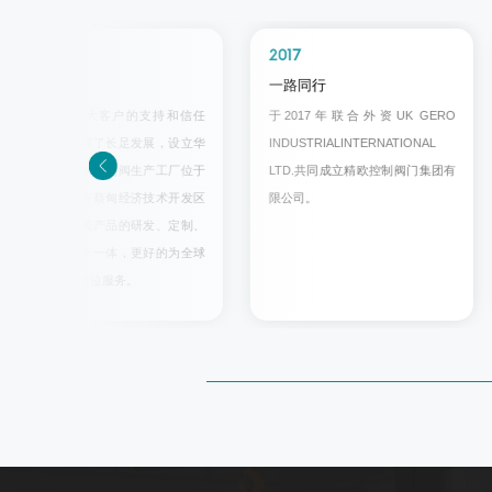
2021
2017
再创辉煌
一路同行
近年来在广大客户的支持和信任
于2017年联合外资UK GERO
下，公司取得了长足发展，设立华
INDUSTRIALINTERNATIONAL
中区域总部及控制阀生产工厂位于
LTD.共同成立精欧控制阀门集团有
湖北省武汉市蔡甸经济技术开发区
限公司。
内，集控制阀产品的研发、定制、
生产、销售于一体，更好的为全球
客户提供全方位服务。