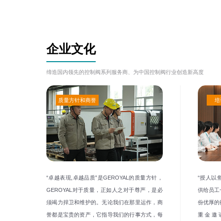
我们以“追求质量、永无止境”的质量方针及“科技进步、以质取胜、
取、创新、求实、拼搏”的企业精神及灵活多样的经营体制，紧跟市场需
供具优质的产品及服务，确保用户满意。同时传承GEROYAL公司的
企业文化
型、制造、服务、安装、维护、指导在内的涵盖售前售中售后三阶段的
缔造国内领先的控制阀系列服务商、为中国控制阀行业创造新高度
质量方针和商誉
培
“卓越表现,卓越品质”是GEROYAL的质量方针，
“授人以
GEROYAL对于质量，正如人之对于尊严，是必
供给员工
须竭力捍卫和维护的。无论我们在那里运作，商
份优厚的
誉都是宝贵的资产，它指导我们的行事方式，每
重金邀