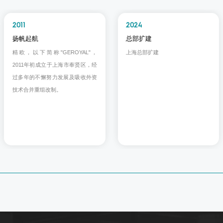
2011
2024
扬帆起航
总部扩建
精欧，以下简称"GEROYAL"，
上海总部扩建
2011年初成立于上海市奉贤区，经
过多年的不懈努力发展及吸收外资
技术合并重组改制。