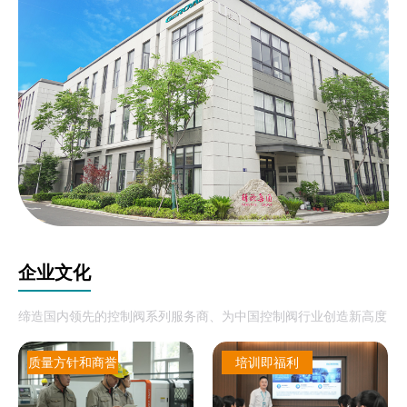
旨，不知疲倦为精神服务于广大客户。
我们以“追求质量、永无止境”的质量方针及“科技进步、以
质取胜、优质服务”的经营理念，坚持“开拓、进取、创新、求
实、拼搏”的企业精神及灵活多样的经营体制，紧跟市场需求，
提升产品质量，竭诚为新老用户提供具优质的产品及服务，确
保用户满意。同时传承GEROYAL公司的一站式解决方案，提供
提供包括设计、选型、制造、服务、安装、维护、指导在内的
涵盖售前售中售后三阶段的全过程服务。
企业文化
缔造国内领先的控制阀系列服务商、为中国控制阀行业创造新高度
质量方针和商誉
培训即福利