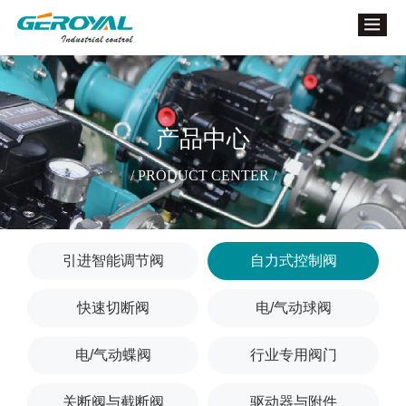
产品中心
/ PRODUCT CENTER /
引进智能调节阀
自力式控制阀
快速切断阀
电/气动球阀
电/气动蝶阀
行业专用阀门
关断阀与截断阀
驱动器与附件