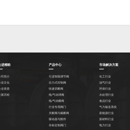
走进精欧
产品中心
市场解决方案
公司简介
引进智能调节阀
化工行业
企业文化
自力式控制阀
油气行业
企业资质
快速切断阀
环保行业
发展历程
电/气动球阀
水处理行业
电/气动蝶阀
食品行业
行业专用阀门
气力输送系统
关断阀与截断阀
新能源行业
驱动器与附件
新材料行业
非标定制阀门
电力行业