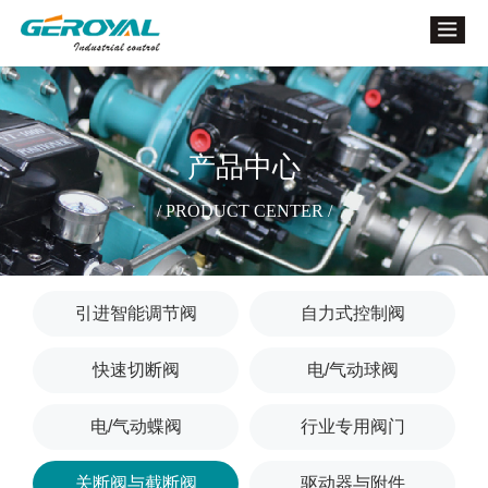
产品中心
/ PRODUCT CENTER /
引进智能调节阀
自力式控制阀
快速切断阀
电/气动球阀
电/气动蝶阀
行业专用阀门
关断阀与截断阀
驱动器与附件