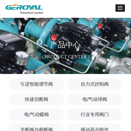
产品中心
/ PRODUCT CENTER /
引进智能调节阀
自力式控制阀
快速切断阀
电/气动球阀
电/气动蝶阀
行业专用阀门
关断阀与截断阀
驱动器与附件