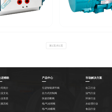
角行程气动活塞执行器
隔爆防爆型电动执行器
驱动器与附件
驱动器与附件
第1页/共1页
走进精欧
产品中心
市场解决方案
公司简介
引进智能调节阀
化工行业
企业文化
自力式控制阀
油气行业
企业资质
快速切断阀
环保行业
发展历程
电/气动球阀
水处理行业
电/气动蝶阀
食品行业