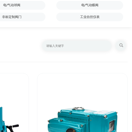
电/气动球阀
电/气动蝶阀
非标定制阀门
工业自控仪表