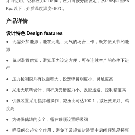
才可使用。公称压力0.1Mpa，压力可按分段设定，从0.5Kpa 至66
Kpa以下，介质温度温度≤80℃。
产品详情
设计特色 Design features
● 无需外加能源，能在无电、无气的场合工作，既方便又节约能
源
● 氮封装置供氮，泄氮压力设定方便，可在连续生产的条件下进
行
● 压力检测膜片有效面积大，设定弹簧刚度小、灵敏度高
● 采用无填料设计，阀杆所受磨擦力小、反应迅速、控制精度高
● 供氮装置采用指挥器操作，减压比可达100:1，减压效果好、精
度高
● 为确保储罐的安全，需在罐顶设置呼吸阀
● 呼吸阀公起安全作用，避免了常规氮封装置中启闭频繁易损坏