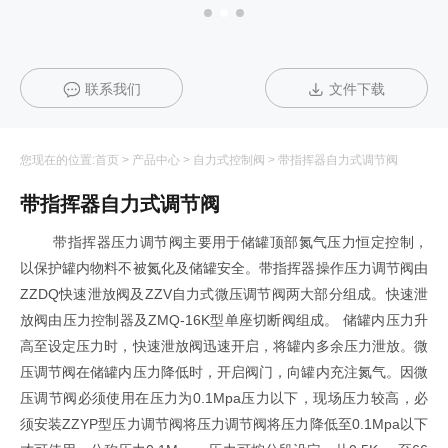
联系我们
文件下载
您现在的位置:
首页
>
产品中心
>
自力式控制阀
>
带指挥器自力式调节阀
带指挥器自力式调节阀
带指挥器压力调节阀主要用于储罐顶部氮气压力恒定控制，
以保护罐内物料不被氮化及储罐安全。带指挥器操作压力调节阀由
ZZDQ快速泄放阀及ZZV自力式微压调节阀两大部分组成。快速泄
放阀由压力控制器及ZMQ-16K型单座切断阀组成。 储罐内压力升
高至设定压力时，快速泄放阀迅速开启，将罐内多余压力泄放。微
压调节阀在储罐内压力降低时，开启阀门，向罐内充注氮气。因微
压调节阀必须使用在压力为0.1Mpa压力以下，现场压力较高，必
须安装ZZYP型压力调节阀将压力调节阀将压力降低至0.1Mpa以下